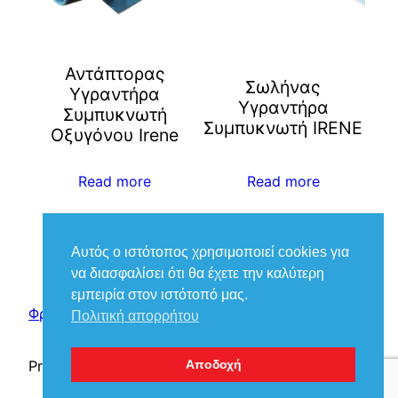
Αντάπτορας
Σωλήνας
Υγραντήρα
Υγραντήρα
Συμπυκνωτή
Συμπυκνωτή IRENE
Οξυγόνου Irene
Read more
Read more
Αυτός ο ιστότοπος χρησιμοποιεί cookies για
να διασφαλίσει ότι θα έχετε την καλύτερη
εμπειρία στον ιστότοπό μας.
Φροντίδα Ιατρικά – Βούκιας Βασίλειος
Πολιτική απορρήτου
Proudly powered by
WordPress
Αποδοχή