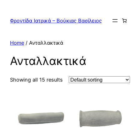
Skip
to
Φροντίδα Ιατρικά – Βούκιας Βασίλειος
content
Home
/ Ανταλλακτικά
Ανταλλακτικά
Showing all 15 results