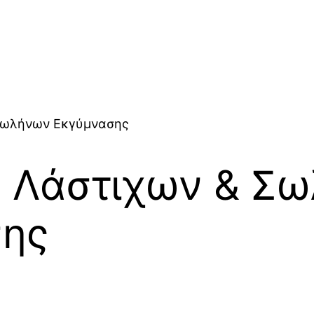
Σωλήνων Εκγύμνασης
 Λάστιχων & Σ
ης