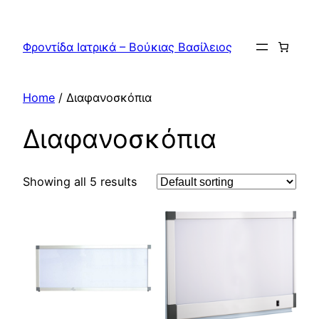
Skip
to
Φροντίδα Ιατρικά – Βούκιας Βασίλειος
content
Home
/ Διαφανοσκόπια
Διαφανοσκόπια
Showing all 5 results