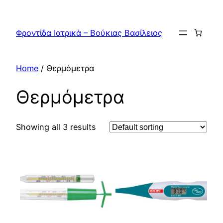
Skip
to
Φροντίδα Ιατρικά – Βούκιας Βασίλειος
content
Home
/ Θερμόμετρα
Θερμόμετρα
Showing all 3 results