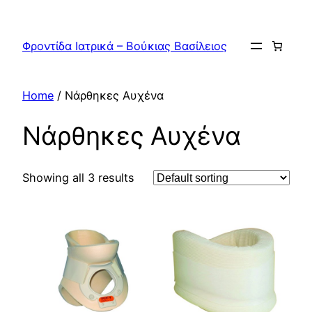
Skip
to
Φροντίδα Ιατρικά – Βούκιας Βασίλειος
content
Home
/ Νάρθηκες Αυχένα
Νάρθηκες Αυχένα
Showing all 3 results