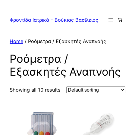
Skip
to
Φροντίδα Ιατρικά – Βούκιας Βασίλειος
content
Home
/ Ροόμετρα / Εξασκητές Αναπνοής
Ροόμετρα /
Εξασκητές Αναπνοής
Showing all 10 results