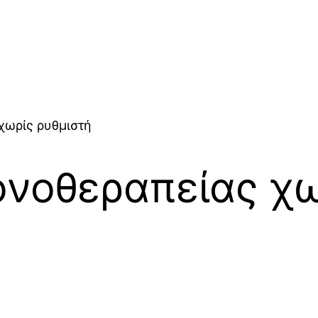
χωρίς ρυθμιστή
ονοθεραπείας χω