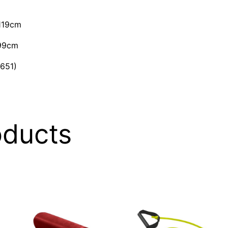
119cm
 99cm
651)
oducts