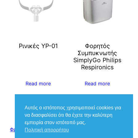
Ρινικές YP-01
Φορητός
Συμπυκνωτής
SimplyGo Philips
Respironics
Read more
Read more
Αυτός ο ιστότοπος χρησιμοποιεί cookies για
να διασφαλίσει ότι θα έχετε την καλύτερη
εμπειρία στον ιστότοπό μας.
Φροντίδα Ιατρικά – Βούκιας Βασίλειος
Πολιτική απορρήτου