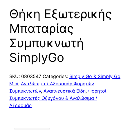
Θήκη Εξωτερικής
Μπαταρίας
Συμπυκνωτή
SimplyGo
SKU:
0803547
Categories:
Simply Go & Simply Go
Mini
,
Αναλώσιμα / Αξεσουάρ Φορητών
Συμπυκνωτών
,
Αναπνευστικά Είδη
,
Φορητοί
Συμπυκνωτές Οξυγόνου & Αναλώσιμα /
Αξεσουάρ