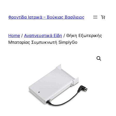
Skip
to
Φροντίδα Ιατρικά – Βούκιας Βασίλειος
content
Home
/
Αναπνευστικά Είδη
/ Θήκη Εξωτερικής
Μπαταρίας Συμπυκνωτή SimplyGo