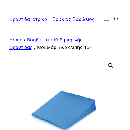
Skip
to
Φροντίδα Ιατρικά – Βούκιας Βασίλειος
content
Home
/
Βοηθήματα Καθημερινής
Φροντίδας
/ Μαξιλάρι Ανάκλισης 15º