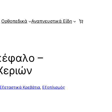
Ορθοπεδικά
Αναπνευστικά Είδη
κέφαλο –
Χεριών
Εξεταστικά Κρεβάτια
,
Εξοπλισμός