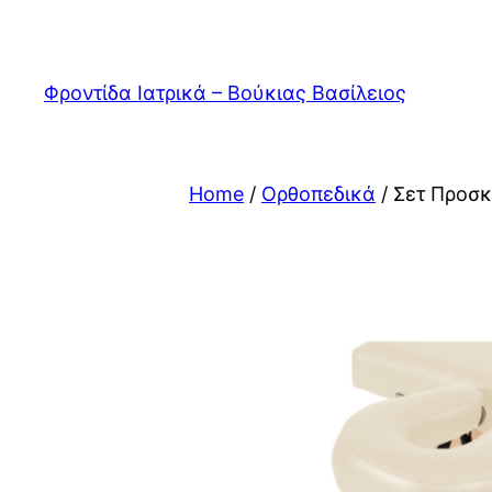
Skip
to
content
Φροντίδα Ιατρικά – Βούκιας Βασίλειος
Home
/
Ορθοπεδικά
/ Σετ Προσκ