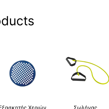
oducts
Eξασκητής Χεριών
Σωλήνας