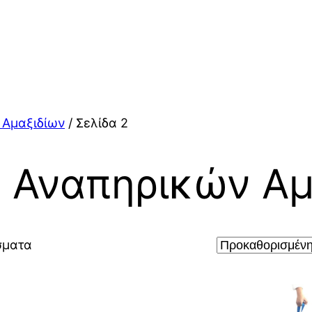
 Αμαξιδίων
/ Σελίδα 2
 Αναπηρικών Αμ
σματα