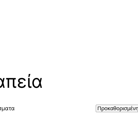
απεία
σματα