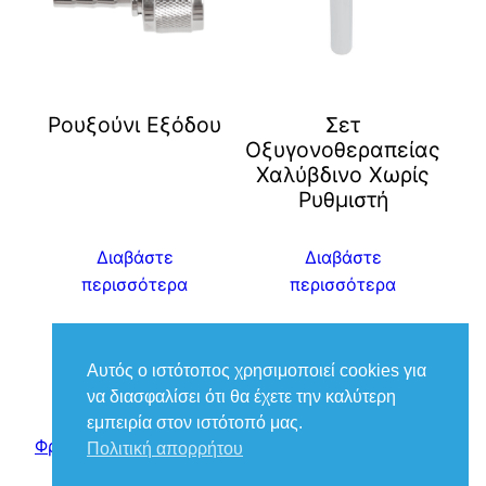
Ρουξούνι Εξόδου
Σετ
Οξυγονοθεραπείας
Χαλύβδινο Χωρίς
Ρυθμιστή
Διαβάστε
Διαβάστε
περισσότερα
περισσότερα
Αυτός ο ιστότοπος χρησιμοποιεί cookies για
να διασφαλίσει ότι θα έχετε την καλύτερη
εμπειρία στον ιστότοπό μας.
Φροντίδα Ιατρικά – Βούκιας Βασίλειος
Πολιτική απορρήτου