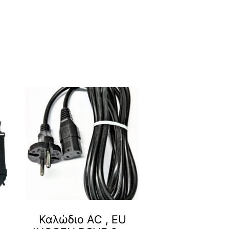
Καλώδιο AC , ΕU