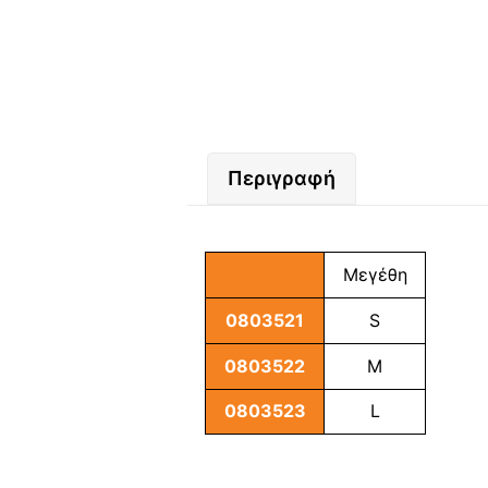
Περιγραφή
Μεγέθη
0803521
S
0803522
M
0803523
L