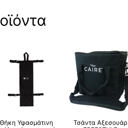
οϊόντα
Θήκη Υφασμάτινη
Τσάντα Αξεσουάρ