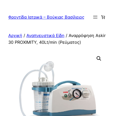
Μετάβαση
στο
Φροντίδα Ιατρικά – Βούκιας Βασίλειος
περιεχόμενο
Αρχική
/
Αναπνευστικά Είδη
/ Αναρρόφηση Askir
30 PROXIMITY, 40Lt/min (Ρεύματος)