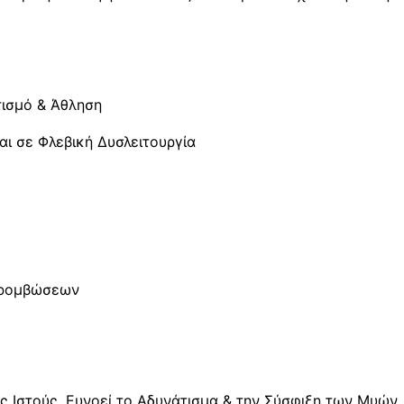
τισμό & Άθληση
αι σε Φλεβική Δυσλειτουργία
Θρομβώσεων
ς Ιστούς, Ευνοεί το Αδυνάτισμα & την Σύσφιξη των Μυών