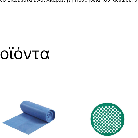
οϊόντα