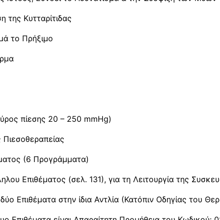
η της Κυτταρίτιδας
μά το Πρήξιμο
έρμα
Εύρος πίεσης 20 – 250 mmΗg)
ς Πιεσοθεραπείας
ματος (6 Προγράμματα)
ηλου Επιθέματος (σελ. 131), για τη Λειτουργία της Συσκε
δύο Επιθέματα στην ίδια Αντλία (Κατόπιν Οδηγίας του Θε
 δυο Επιθέματα είναι Απαραίτητη Προμήθεια του Κωδικού: 