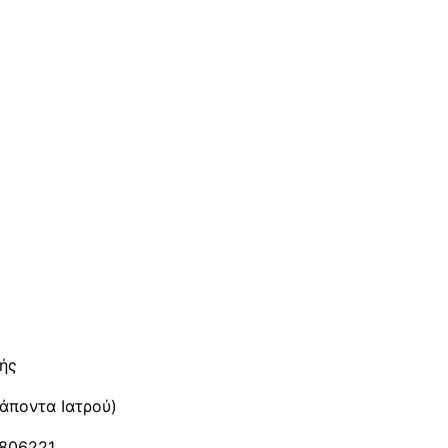
υής
ράποντα Ιατρού)
0806221