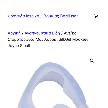
Μετάβαση
στο
Φροντίδα Ιατρικά – Βούκιας Βασίλειος
περιεχόμενο
Αρχική
/
Αναπνευστικά Είδη
/ Αντ/κo
Στοματορινικό Μαξιλαράκι SilkGel Μασκών
Joyce Small