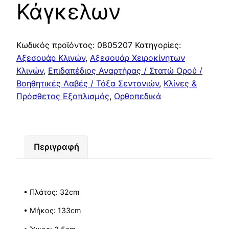
Κάγκελων
Κωδικός προϊόντος:
0805207
Κατηγορίες:
Αξεσουάρ Κλινών
,
Αξεσουάρ Χειροκίνητων
Κλινών
,
Επιδαπέδιος Αναρτήρας / Στατώ Ορού /
Βοηθητικές Λαβές / Τόξα Σεντονιών
,
Κλίνες &
Πρόσθετος Εξοπλισμός
,
Ορθοπεδικά
Περιγραφή
• Πλάτος: 32cm
• Μήκος: 133cm