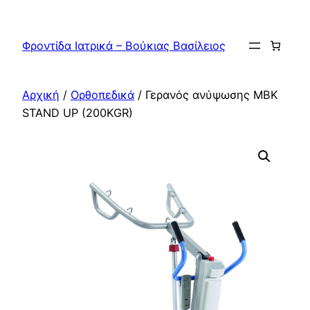
Μετάβαση
στο
Φροντίδα Ιατρικά – Βούκιας Βασίλειος
περιεχόμενο
Αρχική
/
Ορθοπεδικά
/ Γερανός ανύψωσης ΜΒΚ
STAND UP (200KGR)