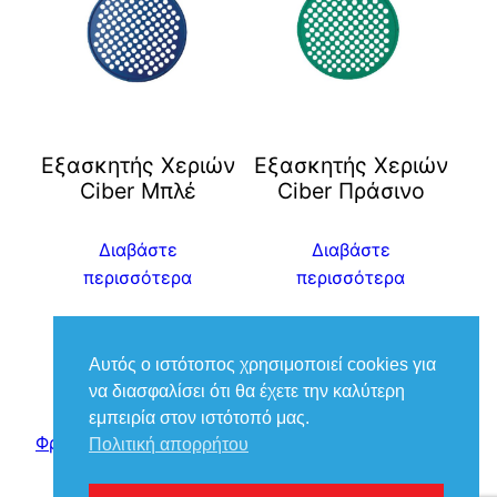
Eξασκητής Χεριών
Eξασκητής Χεριών
Ciber Μπλέ
Ciber Πράσινο
Διαβάστε
Διαβάστε
περισσότερα
περισσότερα
Αυτός ο ιστότοπος χρησιμοποιεί cookies για
να διασφαλίσει ότι θα έχετε την καλύτερη
εμπειρία στον ιστότοπό μας.
Φροντίδα Ιατρικά – Βούκιας Βασίλειος
Πολιτική απορρήτου