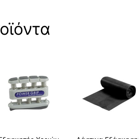
οϊόντα