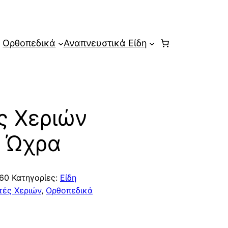
Ορθοπεδικά
Αναπνευστικά Είδη
ς Χεριών
® Ώχρα
60
Κατηγορίες:
Είδη
τές Χεριών
,
Ορθοπεδικά