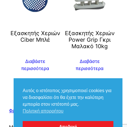
Eξασκητής Χεριών
Εξασκητής Χεριών
Ciber Μπλέ
Power Grip Γκρι
Μαλακό 10kg
Διαβάστε
Διαβάστε
περισσότερα
περισσότερα
Αυτός ο ιστότοπος χρησιμοποιεί cookies για
να διασφαλίσει ότι θα έχετε την καλύτερη
εμπειρία στον ιστότοπό μας.
Φροντίδα Ιατρικά – Βούκιας Βασίλειος
Πολιτική απορρήτου
Αποδοχή