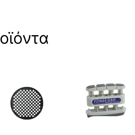
οϊόντα