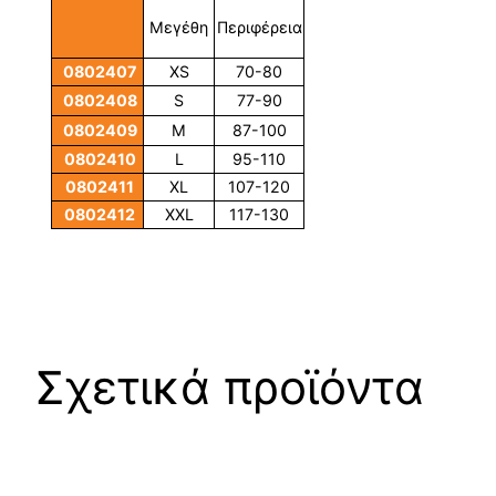
Mεγέθη
Περιφέρεια
0802407
XS
70-80
0802408
S
77-90
0802409
M
87-100
0802410
L
95-110
0802411
XL
107-120
0802412
XXL
117-130
Σχετικά προϊόντα