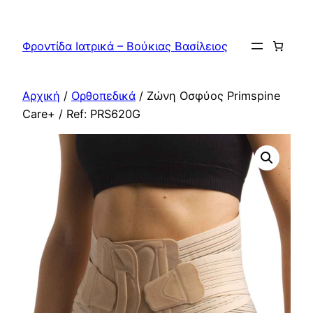
Μετάβαση
στο
Φροντίδα Ιατρικά – Βούκιας Βασίλειος
περιεχόμενο
Αρχική
/
Ορθοπεδικά
/ Ζώνη Οσφύος Primspine
Care+ / Ref: PRS620G