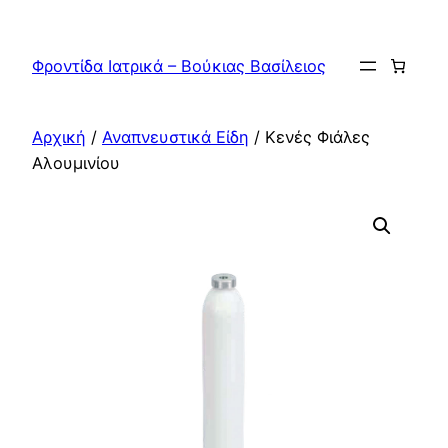
Μετάβαση
στο
Φροντίδα Ιατρικά – Βούκιας Βασίλειος
περιεχόμενο
Αρχική
/
Αναπνευστικά Είδη
/ Κενές Φιάλες
Αλουμινίου