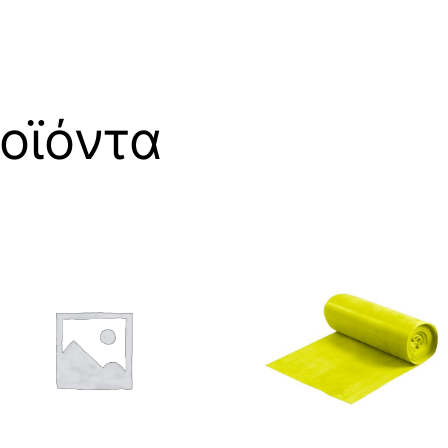
οϊόντα