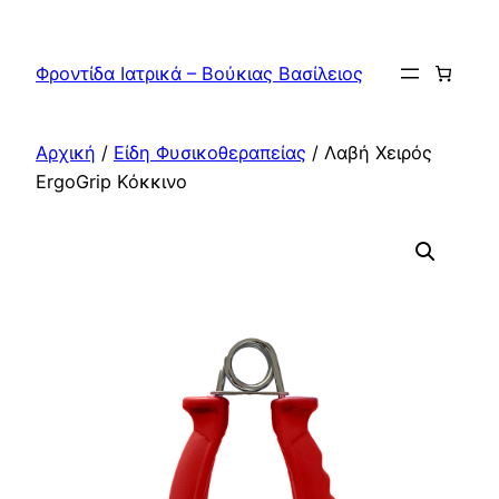
Μετάβαση
στο
Φροντίδα Ιατρικά – Βούκιας Βασίλειος
περιεχόμενο
Αρχική
/
Είδη Φυσικοθεραπείας
/ Λαβή Χειρός
ErgoGrip Κόκκινο