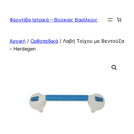
Μετάβαση
στο
Φροντίδα Ιατρικά – Βούκιας Βασίλειος
περιεχόμενο
Αρχική
/
Ορθοπεδικά
/ Λαβή Tοίχου με Bεντούζα
– Herdegen