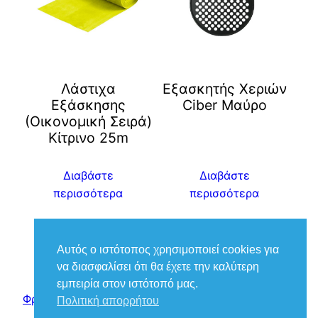
Λάστιχα
Eξασκητής Χεριών
Εξάσκησης
Ciber Μαύρο
(Οικονομική Σειρά)
Κίτρινο 25m
Διαβάστε
Διαβάστε
περισσότερα
περισσότερα
Αυτός ο ιστότοπος χρησιμοποιεί cookies για
να διασφαλίσει ότι θα έχετε την καλύτερη
εμπειρία στον ιστότοπό μας.
Φροντίδα Ιατρικά – Βούκιας Βασίλειος
Πολιτική απορρήτου