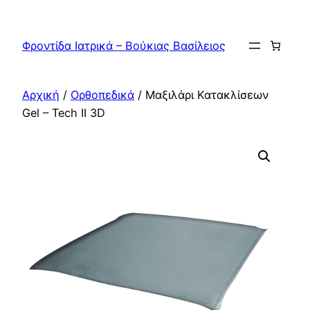
Μετάβαση
στο
Φροντίδα Ιατρικά – Βούκιας Βασίλειος
περιεχόμενο
Αρχική
/
Ορθοπεδικά
/ Μαξιλάρι Κατακλίσεων
Gel – Tech II 3D