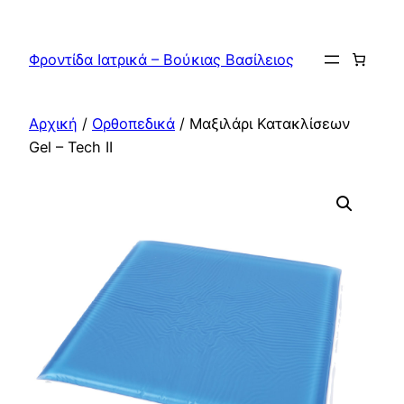
Μετάβαση
στο
Φροντίδα Ιατρικά – Βούκιας Βασίλειος
περιεχόμενο
Αρχική
/
Ορθοπεδικά
/ Μαξιλάρι Κατακλίσεων
Gel – Tech II