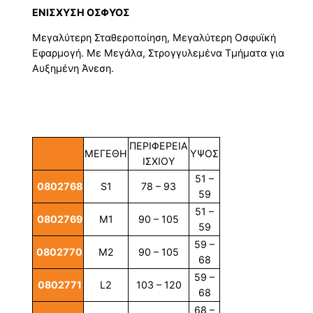
ΕΝΙΣΧΥΣΗ ΟΣΦΥΟΣ
Μεγαλύτερη Σταθεροποίηση, Μεγαλύτερη Οσφυϊκή
Εφαρμογή. Με Μεγάλα, Στρογγυλεμένα Τμήματα για
Αυξημένη Άνεση.
ΠΕΡΙΦΕΡΕΙΑ
ΜΕΓΕΘΗ
ΥΨΟΣ
ΙΣΧΙΟΥ
51 –
0802768
S1
78 – 93
59
51 –
0802769
M1
90 – 105
59
59 –
0802770
M2
90 – 105
68
59 –
0802771
L2
103 – 120
68
68 –