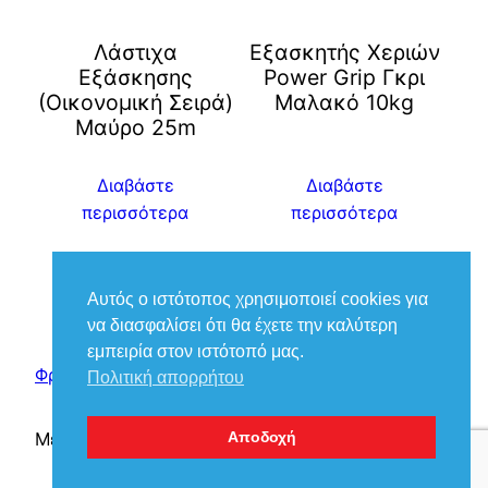
Λάστιχα
Εξασκητής Χεριών
Εξάσκησης
Power Grip Γκρι
(Οικονομική Σειρά)
Μαλακό 10kg
Μαύρο 25m
Διαβάστε
Διαβάστε
περισσότερα
περισσότερα
Αυτός ο ιστότοπος χρησιμοποιεί cookies για
να διασφαλίσει ότι θα έχετε την καλύτερη
εμπειρία στον ιστότοπό μας.
Φροντίδα Ιατρικά – Βούκιας Βασίλειος
Πολιτική απορρήτου
Με την υποστήριξη του
WordPress
Αποδοχή