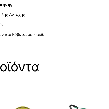
σκησης:
ψηλής Αντοχής
ής
ς και Κόβεται με Ψαλίδι
οϊόντα