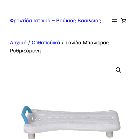
Μετάβαση
στο
Φροντίδα Ιατρικά – Βούκιας Βασίλειος
περιεχόμενο
Αρχική
/
Ορθοπεδικά
/ Σανίδα Μπανιέρας
Ρυθμιζόμενη