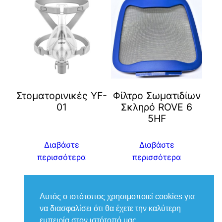
Στοματορινικές YF-
Φίλτρο Σωματιδίων
01
Σκληρό ROVE 6
5HF
Διαβάστε
Διαβάστε
περισσότερα
περισσότερα
Αυτός ο ιστότοπος χρησιμοποιεί cookies για
να διασφαλίσει ότι θα έχετε την καλύτερη
εμπειρία στον ιστότοπό μας.