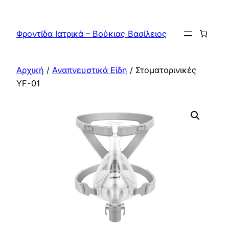
Μετάβαση
στο
Φροντίδα Ιατρικά – Βούκιας Βασίλειος
περιεχόμενο
Αρχική
/
Αναπνευστικά Είδη
/ Στοματορινικές
YF-01