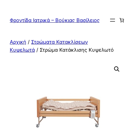
Μετάβαση
στο
Φροντίδα Ιατρικά – Βούκιας Βασίλειος
περιεχόμενο
Αρχική
/
Στρώματα Κατακλίσεων
Κυψελωτά
/ Στρώμα Κατάκλισης Κυψελωτό