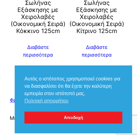
Σωλήνας
Σωλήνας
Εξάσκησης με
Εξάσκησης με
Χειρολαβές
Χειρολαβές
(Οικονομική Σειρά)
(Οικονομική Σειρά)
Κόκκινο 125cm
Kίτρινο 125cm
Διαβάστε
Διαβάστε
περισσότερα
περισσότερα
Αυτός ο ιστότοπος χρησιμοποιεί cookies για
να διασφαλίσει ότι θα έχετε την καλύτερη
εμπειρία στον ιστότοπό μας.
Φροντίδα Ιατρικά – Βούκιας Βασίλειος
Πολιτική απορρήτου
Με την υποστήριξη του
WordPress
Αποδοχή