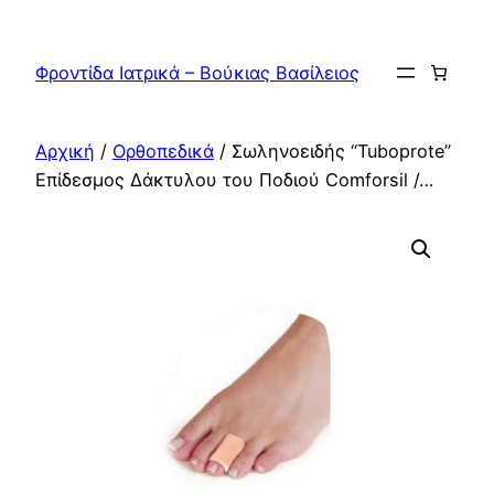
Μετάβαση
στο
Φροντίδα Ιατρικά – Βούκιας Βασίλειος
περιεχόμενο
Αρχική
/
Ορθοπεδικά
/ Σωληνοειδής “Tuboprote”
Επίδεσμος Δάκτυλου του Ποδιού Comforsil /…