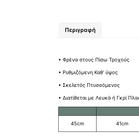
Περιγραφή
• Φρένα στους Πίσω Τροχούς
• Ρυθμιζόμενη Καθ’ ύψος
• Σκελετός Πτυσσόμενος
• Διατίθεται με Λευκά ή Γκρί Πλ
45cm
41cm