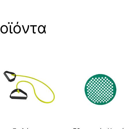
οϊόντα