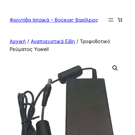
Μετάβαση
στο
Φροντίδα Ιατρικά – Βούκιας Βασίλειος
περιεχόμενο
Αρχική
/
Αναπνευστικά Είδη
/ Τροφοδοτικό
Ρεύματος Yuwell