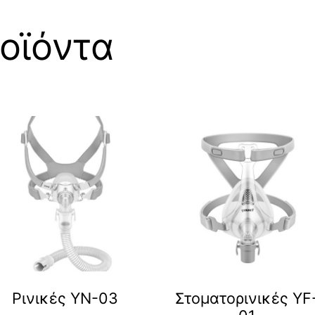
οϊόντα
Ρινικές YN-03
Στοματορινικές YF