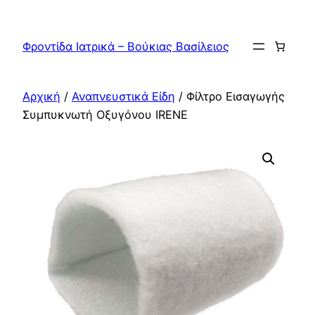
Μετάβαση
στο
Φροντίδα Ιατρικά – Βούκιας Βασίλειος
περιεχόμενο
Αρχική
/
Αναπνευστικά Είδη
/ Φίλτρο Εισαγωγής
Συμπυκνωτή Οξυγόνου IRENE