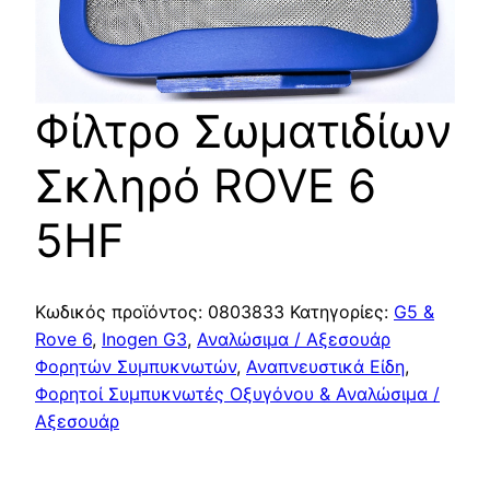
Φίλτρο Σωματιδίων
Σκληρό ROVE 6
5HF
Κωδικός προϊόντος:
0803833
Κατηγορίες:
G5 &
Rove 6
,
Inogen G3
,
Αναλώσιμα / Αξεσουάρ
Φορητών Συμπυκνωτών
,
Αναπνευστικά Είδη
,
Φορητοί Συμπυκνωτές Οξυγόνου & Αναλώσιμα /
Αξεσουάρ