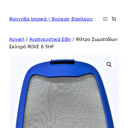
Μετάβαση
στο
Φροντίδα Ιατρικά – Βούκιας Βασίλειος
περιεχόμενο
Αρχική
/
Αναπνευστικά Είδη
/ Φίλτρο Σωματιδίων
Σκληρό ROVE 6 5HF