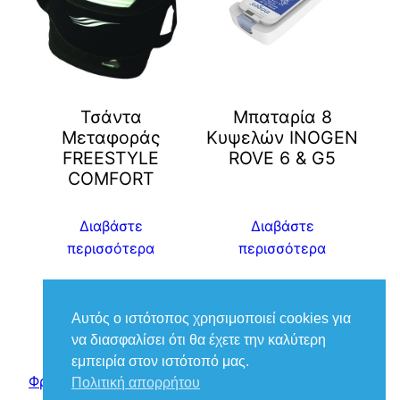
Τσάντα
Μπαταρία 8
Μεταφοράς
Κυψελών INOGEN
FREESTYLE
ROVE 6 & G5
COMFORT
Διαβάστε
Διαβάστε
περισσότερα
περισσότερα
Αυτός ο ιστότοπος χρησιμοποιεί cookies για
να διασφαλίσει ότι θα έχετε την καλύτερη
εμπειρία στον ιστότοπό μας.
Φροντίδα Ιατρικά – Βούκιας Βασίλειος
Πολιτική απορρήτου