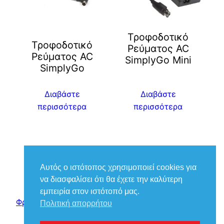
Τροφοδοτικό
Τροφοδοτικό
Ρεύματος AC
Ρεύματος AC
SimplyGo Mini
SimplyGo
Διαβάστε
Διαβάστε
περισσότερα
περισσότερα
←
1
2
3
→
Αυτός ο ιστότοπος χρησιμοποιεί cookies για
να διασφαλίσει ότι θα έχετε την καλύτερη
εμπειρία στον ιστότοπό μας.
Φροντίδα Ιατρικά – Βούκιας Βασίλειος
Πολιτική απορρήτου