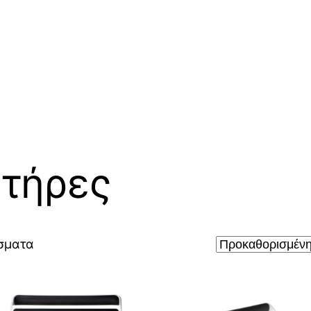
τήρες
σματα