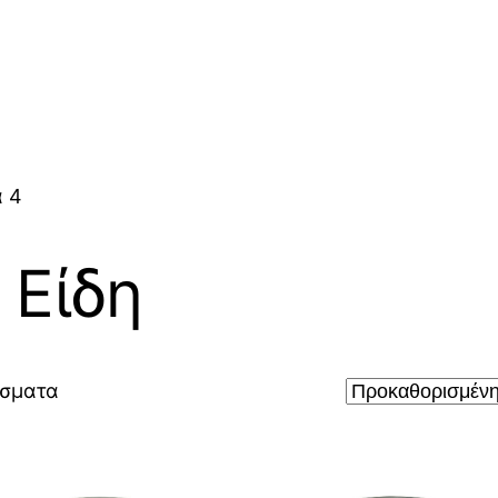
α 4
 Είδη
έσματα