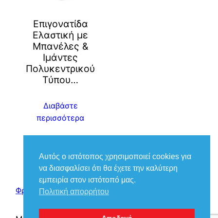
Επιγονατίδα
Ελαστική με
Μπανέλες &
Ιμάντες
Πολυκεντρικού
Τύπου…
Διαβάστε
περισσότερα
Αυτός ο ιστότοπος χρησιμοποιεί cookies για
να διασφαλίσει ότι θα έχετε την καλύτερη
εμπειρία στον ιστότοπό μας.
Φροντίδα Ιατρικά – Βούκιας Βασίλειος
Πολιτική απορρήτου